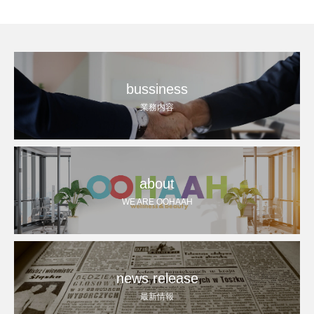
bussiness
業務内容
about
WE ARE OOHAAH
news release
最新情報